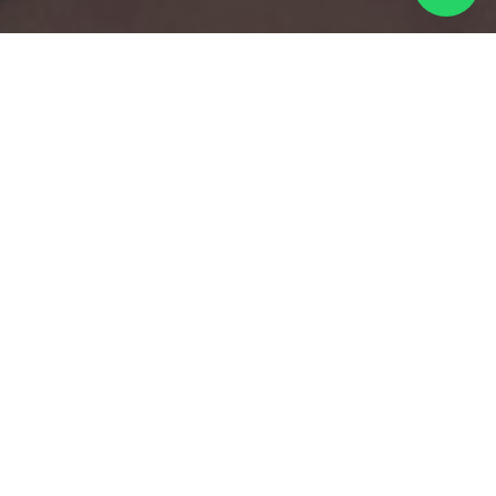
Por muitas vezes as mulheres que fazem
orçamento
comigo para um ensaio ou querem
tirar dúvidas de como é fazer o ensaio fotográfico
dizem que são loucas para fotografar, mas não
tem autoestima para isso. Porém sempre achei
que é o inverso a isso, não é a autoestima alta que
leva ao ensaio fotográfico, mas o ensaio
fotográfico que eleva a autoestima.
Pense no ensaio fotográfico como uma nova
forma de se ver. Você está acostumada a se ver